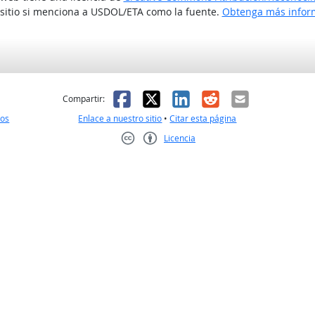
 sitio si menciona a USDOL/ETA como la fuente.
Obtenga más inform
l
 fue útil
Facebook
X
LinkedIn
Reddit
Correo el
Compartir:
nos
Enlace a nuestro sitio
•
Citar esta página
Licencia
Creative Commons CC-BY