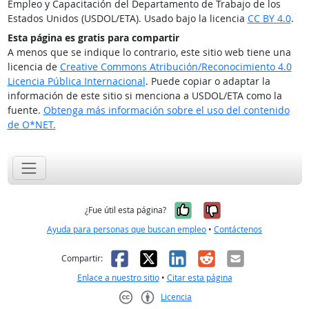
Empleo y Capacitación del Departamento de Trabajo de los
Estados Unidos (USDOL/ETA). Usado bajo la licencia
CC BY 4.0
.
Esta página es gratis para compartir
A menos que se indique lo contrario, este sitio web tiene una
licencia de
Creative Commons Atribución/Reconocimiento 4.0
Licencia Pública Internacional
. Puede copiar o adaptar la
información de este sitio si menciona a USDOL/ETA como la
fuente.
Obtenga más información sobre el uso del contenido
de O*NET.
Sí, fue útil
No, no fue út
¿Fue útil esta página?
Ayuda para personas que buscan empleo
•
Contáctenos
Facebook
X
LinkedIn
Reddit
Correo el
Compartir:
Enlace a nuestro sitio
•
Citar esta página
Licencia
Creative Commons CC-BY