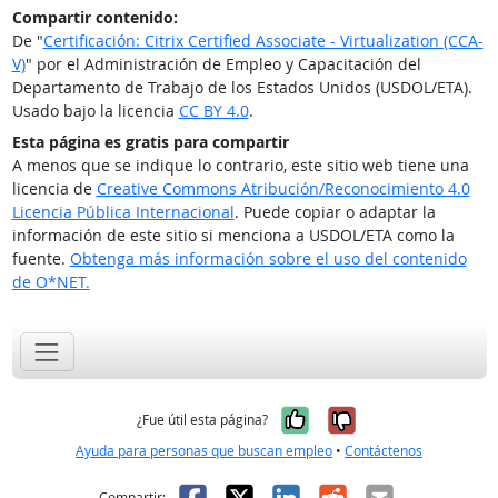
Compartir contenido:
De "
Certificación: Citrix Certified Associate - Virtualization (CCA-
V)
" por el Administración de Empleo y Capacitación del
Departamento de Trabajo de los Estados Unidos (USDOL/ETA).
Usado bajo la licencia
CC BY 4.0
.
Esta página es gratis para compartir
A menos que se indique lo contrario, este sitio web tiene una
licencia de
Creative Commons Atribución/Reconocimiento 4.0
Licencia Pública Internacional
. Puede copiar o adaptar la
información de este sitio si menciona a USDOL/ETA como la
fuente.
Obtenga más información sobre el uso del contenido
de O*NET.
Sí, fue útil
No, no fue út
¿Fue útil esta página?
Ayuda para personas que buscan empleo
•
Contáctenos
Facebook
X
LinkedIn
Reddit
Correo el
Compartir: