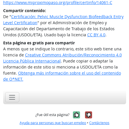
https://www.miproximopaso.org/profile/certinfo/14061-C
Compartir contenido:
De "
Certificación: Pelvic Muscle Dysfunction Biofeedback Entry
Level Certification
" por el Administración de Empleo y
Capacitación del Departamento de Trabajo de los Estados
Unidos (USDOL/ETA). Usado bajo la licencia
CC BY 4.0
.
Esta página es gratis para compartir
A menos que se indique lo contrario, este sitio web tiene una
licencia de
Creative Commons Atribución/Reconocimiento 4.0
Licencia Pública Internacional
. Puede copiar o adaptar la
información de este sitio si menciona a USDOL/ETA como la
fuente.
Obtenga más información sobre el uso del contenido
de O*NET.
Sí, fue útil
No, no fue út
¿Fue útil esta página?
Ayuda para personas que buscan empleo
•
Contáctenos