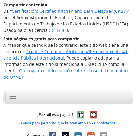
Compartir contenido:
De "
Certificación: Certified Kitchen and Bath Designer (CKBD)
"
por el Administración de Empleo y Capacitación del
Departamento de Trabajo de los Estados Unidos (USDOL/ETA).
Usado bajo la licencia
CC BY 4.0
.
Esta página es gratis para compartir
A menos que se indique lo contrario, este sitio web tiene una
licencia de
Creative Commons Atribución/Reconocimiento 4.0
Licencia Pública Internacional
. Puede copiar o adaptar la
información de este sitio si menciona a USDOL/ETA como la
fuente.
Obtenga más información sobre el uso del contenido
de O*NET.
Sí, fue útil
No, no fue út
¿Fue útil esta página?
Ayuda para personas que buscan empleo
•
Contáctenos
Facebook
X
LinkedIn
Reddit
Correo el
Compartir: