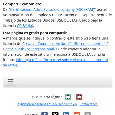
Compartir contenido:
De "
Certificación: Adult Echocardiography (ASCeXAM)
" por el
Administración de Empleo y Capacitación del Departamento de
Trabajo de los Estados Unidos (USDOL/ETA). Usado bajo la
licencia
CC BY 4.0
.
Esta página es gratis para compartir
A menos que se indique lo contrario, este sitio web tiene una
licencia de
Creative Commons Atribución/Reconocimiento 4.0
Licencia Pública Internacional
. Puede copiar o adaptar la
información de este sitio si menciona a USDOL/ETA como la
fuente.
Obtenga más información sobre el uso del contenido
de O*NET.
Sí, fue útil
No, no fue út
¿Fue útil esta página?
Ayuda para personas que buscan empleo
•
Contáctenos
Facebook
X
LinkedIn
Reddit
Correo el
Compartir: