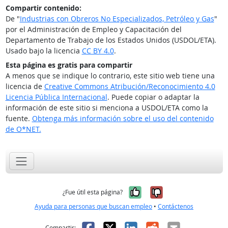
Compartir contenido:
De "
Industrias con Obreros No Especializados, Petróleo y Gas
"
por el Administración de Empleo y Capacitación del
Departamento de Trabajo de los Estados Unidos (USDOL/ETA).
Usado bajo la licencia
CC BY 4.0
.
Esta página es gratis para compartir
A menos que se indique lo contrario, este sitio web tiene una
licencia de
Creative Commons Atribución/Reconocimiento 4.0
Licencia Pública Internacional
. Puede copiar o adaptar la
información de este sitio si menciona a USDOL/ETA como la
fuente.
Obtenga más información sobre el uso del contenido
de O*NET.
Sí, fue útil
No, no fue út
¿Fue útil esta página?
Ayuda para personas que buscan empleo
•
Contáctenos
Facebook
X
LinkedIn
Reddit
Correo el
Compartir: