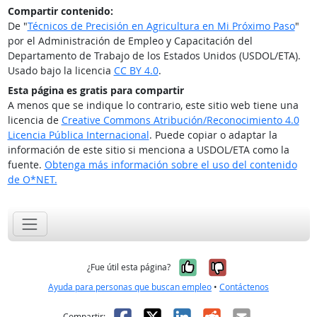
Compartir contenido:
De "
Técnicos de Precisión en Agricultura en Mi Próximo Paso
"
por el Administración de Empleo y Capacitación del
Departamento de Trabajo de los Estados Unidos (USDOL/ETA).
Usado bajo la licencia
CC BY 4.0
.
Esta página es gratis para compartir
A menos que se indique lo contrario, este sitio web tiene una
licencia de
Creative Commons Atribución/Reconocimiento 4.0
Licencia Pública Internacional
. Puede copiar o adaptar la
información de este sitio si menciona a USDOL/ETA como la
fuente.
Obtenga más información sobre el uso del contenido
de O*NET.
Sí, fue útil
No, no fue út
¿Fue útil esta página?
Ayuda para personas que buscan empleo
•
Contáctenos
Facebook
X
LinkedIn
Reddit
Correo el
Compartir: