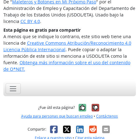
De "
Maleteros y Botones en Mi Próximo Paso
" por el
Administración de Empleo y Capacitación del Departamento de
Trabajo de los Estados Unidos (USDOL/ETA). Usado bajo la
licencia
CC BY 4.0
.
Esta página es gratis para compartir
A menos que se indique lo contrario, este sitio web tiene una
licencia de
Creative Commons Atribución/Reconocimiento 4.0
Licencia Pública Internacional
. Puede copiar o adaptar la
información de este sitio si menciona a USDOL/ETA como la
fuente.
Obtenga más información sobre el uso del contenido
de O*NET.
Sí, fue útil
No, no fue út
¿Fue útil esta página?
Ayuda para personas que buscan empleo
•
Contáctenos
Facebook
X
LinkedIn
Reddit
Correo el
Compartir:
Enlace a nuestro sitio
•
Citar esta página