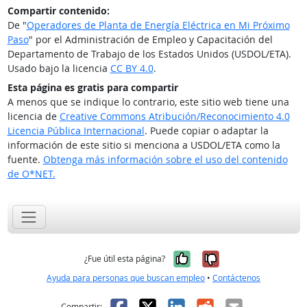
Compartir contenido:
De "
Operadores de Planta de Energía Eléctrica en Mi Próximo
Paso
" por el Administración de Empleo y Capacitación del
Departamento de Trabajo de los Estados Unidos (USDOL/ETA).
Usado bajo la licencia
CC BY 4.0
.
Esta página es gratis para compartir
A menos que se indique lo contrario, este sitio web tiene una
licencia de
Creative Commons Atribución/Reconocimiento 4.0
Licencia Pública Internacional
. Puede copiar o adaptar la
información de este sitio si menciona a USDOL/ETA como la
fuente.
Obtenga más información sobre el uso del contenido
de O*NET.
Sí, fue útil
No, no fue út
¿Fue útil esta página?
Ayuda para personas que buscan empleo
•
Contáctenos
Facebook
X
LinkedIn
Reddit
Correo el
Compartir: