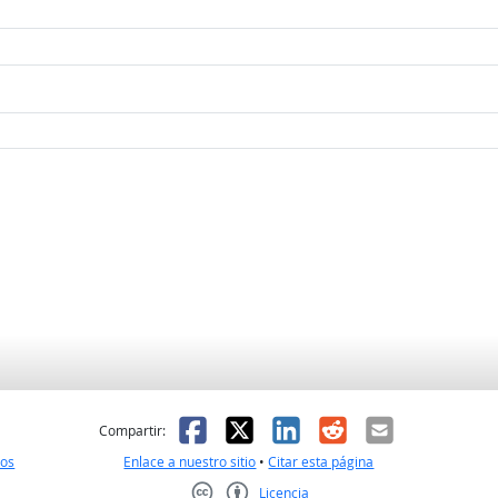
l
 fue útil
Facebook
X
LinkedIn
Reddit
Correo el
Compartir:
nos
Enlace a nuestro sitio
•
Citar esta página
Licencia