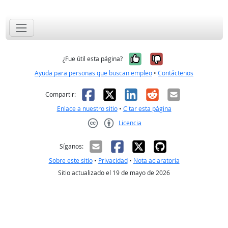
Sí, fue útil
No, no fue út
¿Fue útil esta página?
Ayuda para personas que buscan empleo
•
Contáctenos
Facebook
X
LinkedIn
Reddit
Correo el
Compartir:
Enlace a nuestro sitio
•
Citar esta página
Licencia
Creative Commons CC-BY
Síganos:
Sobre este sitio
•
Privacidad
•
Nota aclaratoria
Sitio actualizado el 19 de mayo de 2026