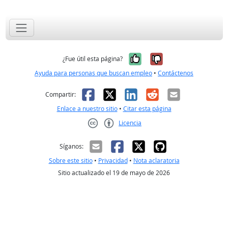
Sí, fue útil
No, no fue út
¿Fue útil esta página?
Ayuda para personas que buscan empleo
•
Contáctenos
Facebook
X
LinkedIn
Reddit
Correo el
Compartir:
Enlace a nuestro sitio
•
Citar esta página
Licencia
Creative Commons CC-BY
Síganos:
Sobre este sitio
•
Privacidad
•
Nota aclaratoria
Sitio actualizado el 19 de mayo de 2026