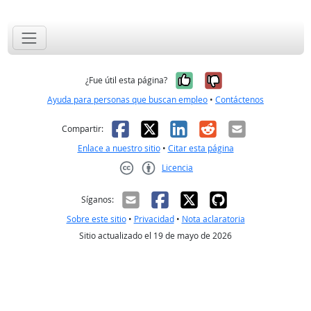
Sí, fue útil
No, no fue út
¿Fue útil esta página?
Ayuda para personas que buscan empleo
•
Contáctenos
Facebook
X
LinkedIn
Reddit
Correo el
Compartir:
Enlace a nuestro sitio
•
Citar esta página
Licencia
Creative Commons CC-BY
Síganos:
Sobre este sitio
•
Privacidad
•
Nota aclaratoria
Sitio actualizado el 19 de mayo de 2026