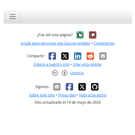
Sí, fue útil
No, no fue út
¿Fue útil esta página?
Ayuda para personas que buscan empleo
•
Contáctenos
Facebook
X
LinkedIn
Reddit
Correo el
Compartir:
Enlace a nuestro sitio
•
Citar esta página
Licencia
Creative Commons CC-BY
Síganos:
Sobre este sitio
•
Privacidad
•
Nota aclaratoria
Sitio actualizado el 19 de mayo de 2026