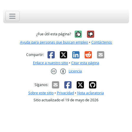
Sí, fue útil
No, no fue út
¿Fue útil esta página?
Ayuda para personas que buscan empleo
•
Contáctenos
Facebook
X
LinkedIn
Reddit
Correo el
Compartir:
Enlace a nuestro sitio
•
Citar esta página
Licencia
Creative Commons CC-BY
Síganos:
Sobre este sitio
•
Privacidad
•
Nota aclaratoria
Sitio actualizado el 19 de mayo de 2026