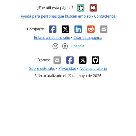
Sí, fue útil
No, no fue út
¿Fue útil esta página?
Ayuda para personas que buscan empleo
•
Contáctenos
Facebook
X
LinkedIn
Reddit
Correo el
Compartir:
Enlace a nuestro sitio
•
Citar esta página
Licencia
Creative Commons CC-BY
Síganos:
Sobre este sitio
•
Privacidad
•
Nota aclaratoria
Sitio actualizado el 19 de mayo de 2026