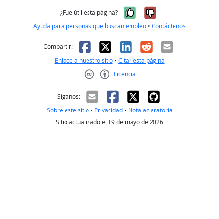
Sí, fue útil
No, no fue út
¿Fue útil esta página?
Ayuda para personas que buscan empleo
•
Contáctenos
Facebook
X
LinkedIn
Reddit
Correo el
Compartir:
Enlace a nuestro sitio
•
Citar esta página
Licencia
Creative Commons CC-BY
Síganos:
Sobre este sitio
•
Privacidad
•
Nota aclaratoria
Sitio actualizado el 19 de mayo de 2026