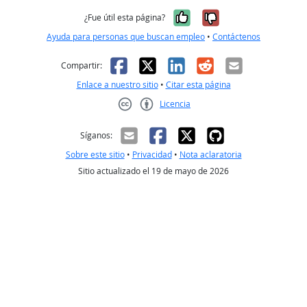
Sí, fue útil
No, no fue út
¿Fue útil esta página?
Ayuda para personas que buscan empleo
•
Contáctenos
Facebook
X
LinkedIn
Reddit
Correo el
Compartir:
Enlace a nuestro sitio
•
Citar esta página
Licencia
Creative Commons CC-BY
Síganos:
Sobre este sitio
•
Privacidad
•
Nota aclaratoria
Sitio actualizado el 19 de mayo de 2026