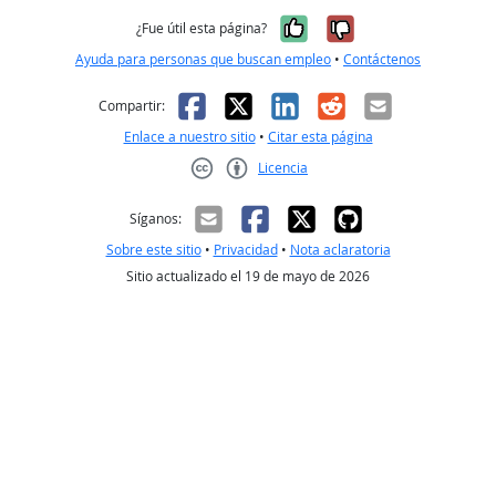
Sí, fue útil
No, no fue út
¿Fue útil esta página?
Ayuda para personas que buscan empleo
•
Contáctenos
Facebook
X
LinkedIn
Reddit
Correo el
Compartir:
Enlace a nuestro sitio
•
Citar esta página
Licencia
Creative Commons CC-BY
Síganos:
Sobre este sitio
•
Privacidad
•
Nota aclaratoria
Sitio actualizado el 19 de mayo de 2026