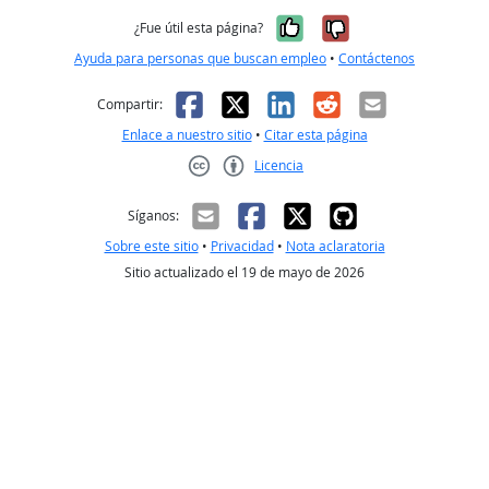
Sí, fue útil
No, no fue út
¿Fue útil esta página?
Ayuda para personas que buscan empleo
•
Contáctenos
Facebook
X
LinkedIn
Reddit
Correo el
Compartir:
Enlace a nuestro sitio
•
Citar esta página
Licencia
Creative Commons CC-BY
Síganos:
Sobre este sitio
•
Privacidad
•
Nota aclaratoria
Sitio actualizado el 19 de mayo de 2026