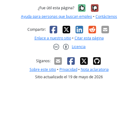
Sí, fue útil
No, no fue út
¿Fue útil esta página?
Ayuda para personas que buscan empleo
•
Contáctenos
Facebook
X
LinkedIn
Reddit
Correo el
Compartir:
Enlace a nuestro sitio
•
Citar esta página
Licencia
Creative Commons CC-BY
Síganos:
Sobre este sitio
•
Privacidad
•
Nota aclaratoria
Sitio actualizado el 19 de mayo de 2026