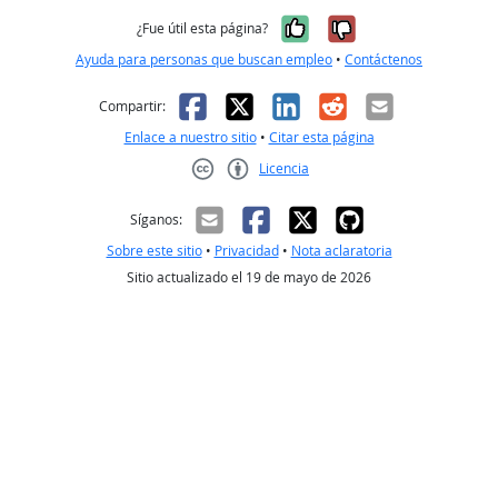
Sí, fue útil
No, no fue út
¿Fue útil esta página?
Ayuda para personas que buscan empleo
•
Contáctenos
Facebook
X
LinkedIn
Reddit
Correo el
Compartir:
Enlace a nuestro sitio
•
Citar esta página
Licencia
Creative Commons CC-BY
Síganos:
Sobre este sitio
•
Privacidad
•
Nota aclaratoria
Sitio actualizado el 19 de mayo de 2026