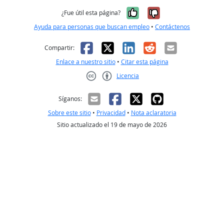
Sí, fue útil
No, no fue út
¿Fue útil esta página?
Ayuda para personas que buscan empleo
•
Contáctenos
Facebook
X
LinkedIn
Reddit
Correo el
Compartir:
Enlace a nuestro sitio
•
Citar esta página
Licencia
Creative Commons CC-BY
Síganos:
Sobre este sitio
•
Privacidad
•
Nota aclaratoria
Sitio actualizado el 19 de mayo de 2026