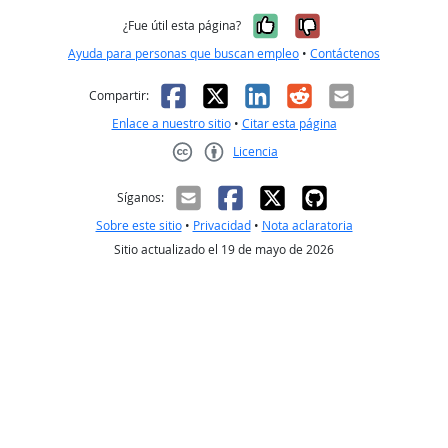
Sí, fue útil
No, no fue út
¿Fue útil esta página?
Ayuda para personas que buscan empleo
•
Contáctenos
Facebook
X
LinkedIn
Reddit
Correo el
Compartir:
Enlace a nuestro sitio
•
Citar esta página
Licencia
Creative Commons CC-BY
Síganos:
Sobre este sitio
•
Privacidad
•
Nota aclaratoria
Sitio actualizado el 19 de mayo de 2026