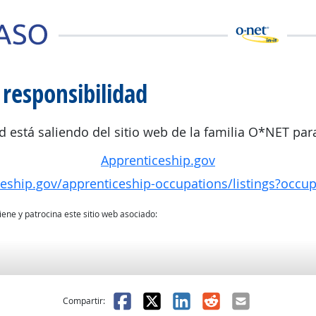
 responsibilidad
d está saliendo del sitio web de la familia O*NET para
Apprenticeship.gov
ceship.gov/apprenticeship-occupations/listings?occu
ne y patrocina este sitio web asociado:
l
 fue útil
Facebook
X
LinkedIn
Reddit
Correo el
Compartir: