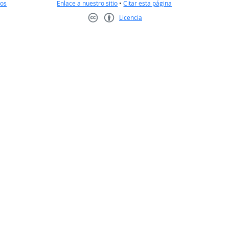
nos
Enlace a nuestro sitio
•
Citar esta página
Licencia
Creative Commons CC-BY