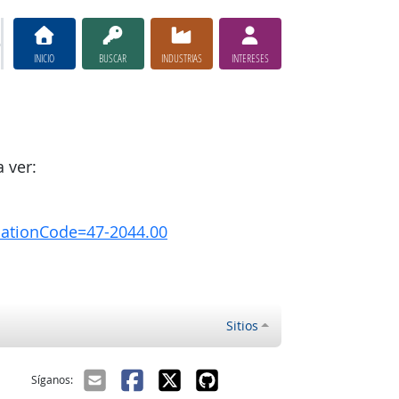
INICIO
BUSCAR
INDUSTRIAS
INTERESES
 ver:
pationCode=47-2044.00
Sitios
ectrónico
Síganos: