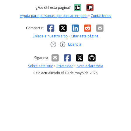
Sí, fue útil
No, no fue út
¿Fue útil esta página?
Ayuda para personas que buscan empleo
•
Contáctenos
Facebook
X
LinkedIn
Reddit
Correo el
Compartir:
Enlace a nuestro sitio
•
Citar esta página
Licencia
Creative Commons CC-BY
Síganos:
Sobre este sitio
•
Privacidad
•
Nota aclaratoria
Sitio actualizado el 19 de mayo de 2026