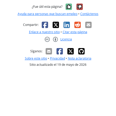
Sí, fue útil
No, no fue út
¿Fue útil esta página?
Ayuda para personas que buscan empleo
•
Contáctenos
Facebook
X
LinkedIn
Reddit
Correo el
Compartir:
Enlace a nuestro sitio
•
Citar esta página
Licencia
Creative Commons CC-BY
Síganos:
Sobre este sitio
•
Privacidad
•
Nota aclaratoria
Sitio actualizado el 19 de mayo de 2026