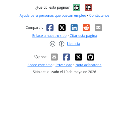
Sí, fue útil
No, no fue út
¿Fue útil esta página?
Ayuda para personas que buscan empleo
•
Contáctenos
Facebook
X
LinkedIn
Reddit
Correo el
Compartir:
Enlace a nuestro sitio
•
Citar esta página
Licencia
Creative Commons CC-BY
Síganos:
Sobre este sitio
•
Privacidad
•
Nota aclaratoria
Sitio actualizado el 19 de mayo de 2026