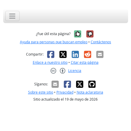
Sí, fue útil
No, no fue út
¿Fue útil esta página?
Ayuda para personas que buscan empleo
•
Contáctenos
Facebook
X
LinkedIn
Reddit
Correo el
Compartir:
Enlace a nuestro sitio
•
Citar esta página
Licencia
Creative Commons CC-BY
Síganos:
Sobre este sitio
•
Privacidad
•
Nota aclaratoria
Sitio actualizado el 19 de mayo de 2026