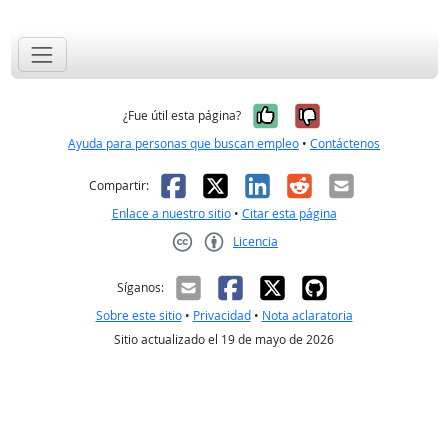
Sí, fue útil
No, no fue út
¿Fue útil esta página?
Ayuda para personas que buscan empleo
•
Contáctenos
Facebook
X
LinkedIn
Reddit
Correo el
Compartir:
Enlace a nuestro sitio
•
Citar esta página
Licencia
Creative Commons CC-BY
Síganos:
Sobre este sitio
•
Privacidad
•
Nota aclaratoria
Sitio actualizado el 19 de mayo de 2026