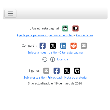
Sí, fue útil
No, no fue út
¿Fue útil esta página?
Ayuda para personas que buscan empleo
•
Contáctenos
Facebook
X
LinkedIn
Reddit
Correo el
Compartir:
Enlace a nuestro sitio
•
Citar esta página
Licencia
Creative Commons CC-BY
Síganos:
Sobre este sitio
•
Privacidad
•
Nota aclaratoria
Sitio actualizado el 19 de mayo de 2026