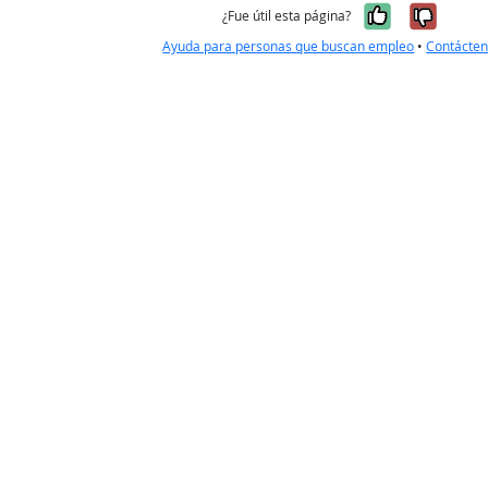
Sí, fue úti
No, no
¿Fue útil esta página?
Ayuda para personas que buscan empleo
•
Contácte