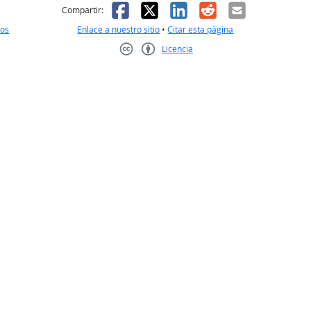
l
 fue útil
Facebook
X
LinkedIn
Reddit
Correo el
Compartir:
nos
Enlace a nuestro sitio
•
Citar esta página
Licencia
Creative Commons CC-BY