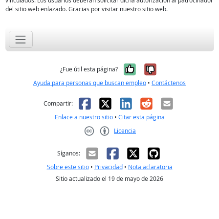
vinculados. Los usuarios deberán solicitar dicha autorización al patrocinador
del sitio web enlazado. Gracias por visitar nuestro sitio web.
Sí, fue útil
No, no fue út
¿Fue útil esta página?
Ayuda para personas que buscan empleo
•
Contáctenos
Facebook
X
LinkedIn
Reddit
Correo el
Compartir:
Enlace a nuestro sitio
•
Citar esta página
Licencia
Creative Commons CC-BY
Síganos:
Sobre este sitio
•
Privacidad
•
Nota aclaratoria
Sitio actualizado el 19 de mayo de 2026