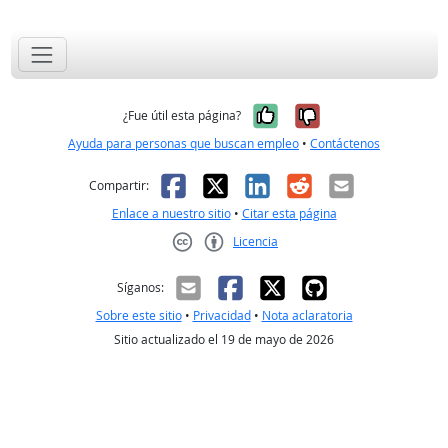
Sí, fue útil
No, no fue út
¿Fue útil esta página?
Ayuda para personas que buscan empleo
•
Contáctenos
Facebook
X
LinkedIn
Reddit
Correo el
Compartir:
Enlace a nuestro sitio
•
Citar esta página
Licencia
Creative Commons CC-BY
Síganos:
Sobre este sitio
•
Privacidad
•
Nota aclaratoria
Sitio actualizado el 19 de mayo de 2026