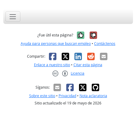
Sí, fue útil
No, no fue út
¿Fue útil esta página?
Ayuda para personas que buscan empleo
•
Contáctenos
Facebook
X
LinkedIn
Reddit
Correo el
Compartir:
Enlace a nuestro sitio
•
Citar esta página
Licencia
Creative Commons CC-BY
Síganos:
Sobre este sitio
•
Privacidad
•
Nota aclaratoria
Sitio actualizado el 19 de mayo de 2026