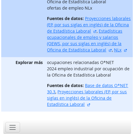
Oficina de Estadística Laboral
ofertas de empleo NLx
Fuentes de datos:
Proyecciones laborales
(EP, por sus siglas en inglés) de la Oficina
sitio externo
de Estadística Laboral
,
Estadísticas
ocupacionales de empleo y salarios
(OEWS, por sus siglas en inglés) de la
sitio exter
sit
Oficina de Estadística Laboral
,
NLx
Explorar más
ocupaciones relacionadas O*NET
2024 empleo industrial por ocupación de
la Oficina de Estadística Laboral
Fuentes de datos:
Base de datos O*NET
30.3
,
Proyecciones laborales (EP, por sus
siglas en inglés) de la Oficina de
sitio externo
Estadística Laboral