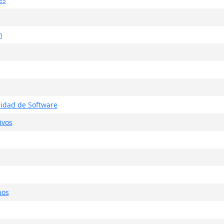
n
lidad de Software
ivos
nos