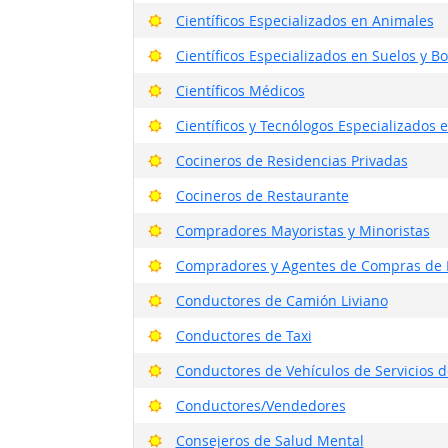
Buenas perspectivas
Científicos Especializados en Animales
Buenas perspectivas
Científicos Especializados en Suelos y B
Buenas perspectivas
Científicos Médicos
Buenas perspectivas
Científicos y Tecnólogos Especializados 
Buenas perspectivas
Cocineros de Residencias Privadas
Buenas perspectivas
Cocineros de Restaurante
Buenas perspectivas
Compradores Mayoristas y Minoristas
Buenas perspectivas
Compradores y Agentes de Compras de P
Buenas perspectivas
Conductores de Camión Liviano
Buenas perspectivas
Conductores de Taxi
Buenas perspectivas
Conductores de Vehículos de Servicios d
Buenas perspectivas
Conductores/Vendedores
Buenas perspectivas
Consejeros de Salud Mental