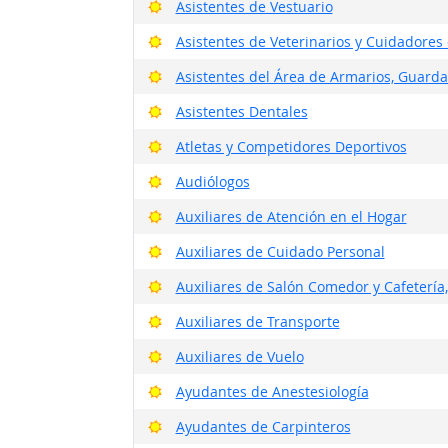
Buenas perspectivas
Asistentes de Vestuario
Buenas perspectivas
Asistentes de Veterinarios y Cuidadores
Buenas perspectivas
Asistentes del Área de Armarios, Guarda
Buenas perspectivas
Asistentes Dentales
Buenas perspectivas
Atletas y Competidores Deportivos
Buenas perspectivas
Audiólogos
Buenas perspectivas
Auxiliares de Atención en el Hogar
Buenas perspectivas
Auxiliares de Cuidado Personal
Buenas perspectivas
Auxiliares de Salón Comedor y Cafetería
Buenas perspectivas
Auxiliares de Transporte
Buenas perspectivas
Auxiliares de Vuelo
Buenas perspectivas
Ayudantes de Anestesiología
Buenas perspectivas
Ayudantes de Carpinteros