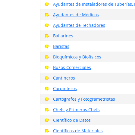
Buenas perspectivas
Ayudantes de Instaladores de Tuberías, 
Buenas perspectivas
Ayudantes de Médicos
Buenas perspectivas
Ayudantes de Techadores
Buenas perspectivas
Bailarines
Buenas perspectivas
Baristas
Buenas perspectivas
Bioquímicos y Biofísicos
Buenas perspectivas
Buzos Comerciales
Buenas perspectivas
Cantineros
Buenas perspectivas
Carpinteros
Buenas perspectivas
Cartógrafos y Fotogrametristas
Buenas perspectivas
Chefs y Primeros Chefs
Buenas perspectivas
Científico de Datos
Buenas perspectivas
Científicos de Materiales