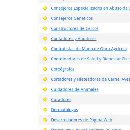
Buenas perspectivas
Consejeros Especializados en Abuso de 
Buenas perspectivas
Consejeros Genéticos
Buenas perspectivas
Constructores de Cercos
Buenas perspectivas
Contadores y Auditores
Buenas perspectivas
Contratistas de Mano de Obra Agrícola
Buenas perspectivas
Coordinadores de Salud y Bienestar Físi
Buenas perspectivas
Coreógrafos
Buenas perspectivas
Cortadores y Fileteadores de Carne, Ave
Buenas perspectivas
Cuidadores de Animales
Buenas perspectivas
Curadores
Buenas perspectivas
Dermatólogos
Buenas perspectivas
Desarrolladores de Página Web
Buenas perspectivas
Detectives e Investigadores Privados