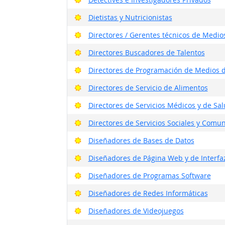
Buenas perspectivas
Dietistas y Nutricionistas
Buenas perspectivas
Directores / Gerentes técnicos de Medi
Buenas perspectivas
Directores Buscadores de Talentos
Buenas perspectivas
Directores de Programación de Medios 
Buenas perspectivas
Directores de Servicio de Alimentos
Buenas perspectivas
Directores de Servicios Médicos y de Sa
Buenas perspectivas
Directores de Servicios Sociales y Comun
Buenas perspectivas
Diseñadores de Bases de Datos
Buenas perspectivas
Diseñadores de Página Web y de Interfaz
Buenas perspectivas
Diseñadores de Programas Software
Buenas perspectivas
Diseñadores de Redes Informáticas
Buenas perspectivas
Diseñadores de Videojuegos