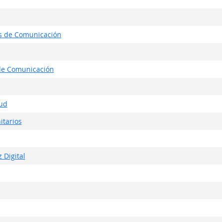
os de Comunicación
de Comunicación
lud
itarios
 Digital