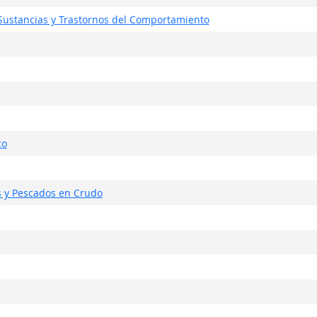
Sustancias y Trastornos del Comportamiento
co
s y Pescados en Crudo