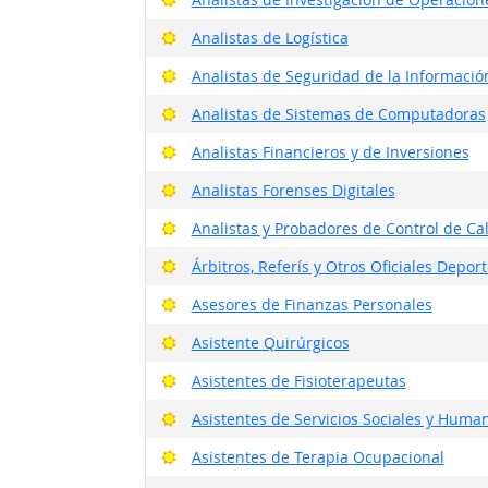
Buenas perspectivas
Analistas de Logística
Buenas perspectivas
Analistas de Seguridad de la Informació
Buenas perspectivas
Analistas de Sistemas de Computadoras
Buenas perspectivas
Analistas Financieros y de Inversiones
Buenas perspectivas
Analistas Forenses Digitales
Buenas perspectivas
Analistas y Probadores de Control de Ca
Buenas perspectivas
Árbitros, Referís y Otros Oficiales Deport
Buenas perspectivas
Asesores de Finanzas Personales
Buenas perspectivas
Asistente Quirúrgicos
Buenas perspectivas
Asistentes de Fisioterapeutas
Buenas perspectivas
Asistentes de Servicios Sociales y Huma
Buenas perspectivas
Asistentes de Terapia Ocupacional