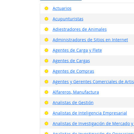
Buenas perspectivas
Actuarios
Buenas perspectivas
Acupunturistas
Buenas perspectivas
Adiestradores de Animales
Buenas perspectivas
Administradores de Sitios en Internet
Buenas perspectivas
Agentes de Carga y Flete
Buenas perspectivas
Agentes de Cargas
Buenas perspectivas
Agentes de Compras
Buenas perspectivas
Agentes y Gerentes Comerciales de Artista
Buenas perspectivas
Alfareros, Manufactura
Buenas perspectivas
Analistas de Gestión
Buenas perspectivas
Analistas de Inteligencia Empresarial
Buenas perspectivas
Analistas de Investigación de Mercado y
Buenas perspectivas
Analistas de Investigación de Operacion