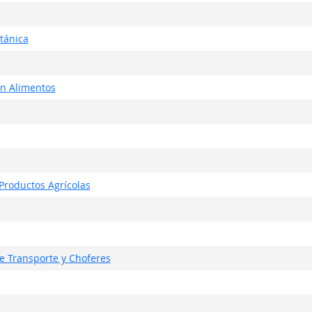
otánica
en Alimentos
roductos Agrícolas
e Transporte y Choferes