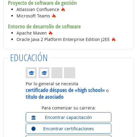
Proyecto de software de gestión
Tecnología de moda
Atlassian Confluence
Tecnología de moda
Microsoft Teams
Entorno de desarrollo de software
Tecnología de moda
Apache Maven
Tecnologí
Oracle Java 2 Platform Enterprise Edition J2EE
EDUCACIÓN
Educación: (Calificación 2 de 4)
Por lo general se necesita
certificado déspues de «high school»
o
título de asociado
Para comenzar su carrera:
Encontrar capacitación
Encontrar certificacíones