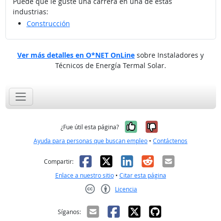
Puede que le guste una carrera en una de estas
industrias:
Construcción
Ver más detalles en O*NET OnLine
sobre Instaladores y
Técnicos de Energía Termal Solar.
Sí, fue útil
No, no fue út
¿Fue útil esta página?
Ayuda para personas que buscan empleo
•
Contáctenos
Facebook
X
LinkedIn
Reddit
Correo el
Compartir:
Enlace a nuestro sitio
•
Citar esta página
Licencia
Creative Commons CC-BY
Síganos: