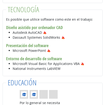
TECNOLOGÍA
Es posible que utilice software como este en el trabajo:
Diseño asistido por ordenador CAD
Tecnología de moda
Autodesk AutoCAD
Tecnología de moda
Dassault Systemes SolidWorks
Presentación del software
Tecnología de moda
Microsoft PowerPoint
Entorno de desarrollo de software
Tecnología 
Microsoft Visual Basic for Applications VBA
National Instruments LabVIEW
EDUCACIÓN
Educación: (Calificación 2 de 4)
Por lo general se necesita