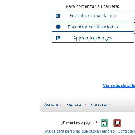
Para comenzar su carrera:
Encontrar capacitación
Encontrar certificacíones
Apprenticeship.gov
Ver más detall
Ayudar
Explorar
Carreras
Sí, fue úti
No, no
¿Fue útil esta página?
Ayuda para personas que buscan empleo
•
Contácte