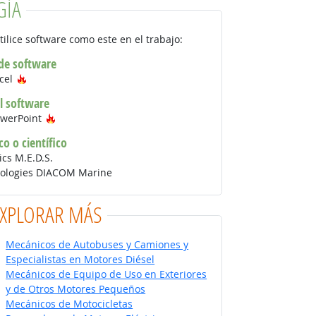
GÍA
tilice software como este en el trabajo:
 de software
Tecnología de moda
xcel
l software
Tecnología de moda
owerPoint
co o científico
ics M.E.D.S.
nologies DIACOM Marine
EXPLORAR MÁS
Mecánicos de Autobuses y Camiones y
Especialistas en Motores Diésel
Mecánicos de Equipo de Uso en Exteriores
y de Otros Motores Pequeños
Mecánicos de Motocicletas