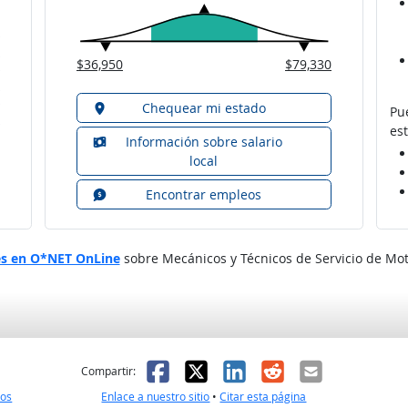
$36,950
$79,330
Chequear mi estado
Pu
est
Información sobre salario
local
Encontrar empleos
es en O*NET OnLine
sobre Mecánicos y Técnicos de Servicio de Mo
l
 fue útil
Facebook
X
LinkedIn
Reddit
Correo el
Compartir:
nos
Enlace a nuestro sitio
•
Citar esta página