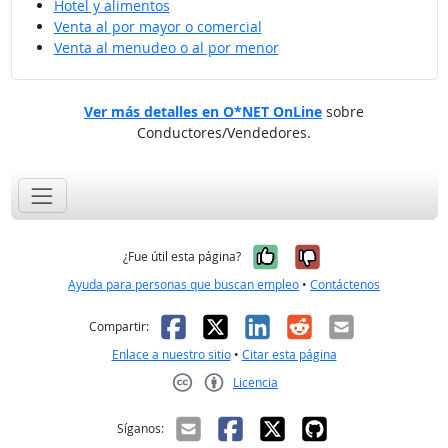
Hotel y alimentos
Venta al por mayor o comercial
Venta al menudeo o al por menor
Ver más detalles en O*NET OnLine
sobre
Conductores/Vendedores.
Sí, fue útil
No, no fue út
¿Fue útil esta página?
Ayuda para personas que buscan empleo
•
Contáctenos
Facebook
X
LinkedIn
Reddit
Correo el
Compartir:
Enlace a nuestro sitio
•
Citar esta página
Licencia
Creative Commons CC-BY
Síganos: