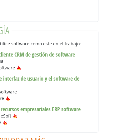
GÍA
tilice software como este en el trabajo:
 cliente CRM de gestión de software
ua
Tecnología de moda
software
 interfaz de usuario y el software de
software
Tecnología de moda
are
e recursos empresariales ERP software
Tecnología de moda
leSoft
Tecnología de moda
re