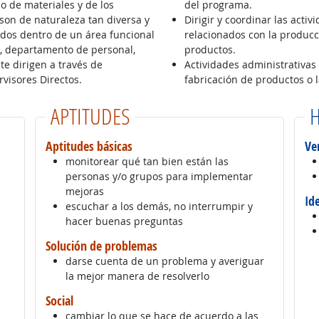
so de materiales y de los
del programa.
on de naturaleza tan diversa y
Dirigir y coordinar las act
ados dentro de un área funcional
relacionados con la producci
o, departamento de personal,
productos.
e dirigen a través de
Actividades administrativas
visores Directos.
fabricación de productos o l
APTITUDES
H
Aptitudes básicas
Ve
monitorear qué tan bien están las
personas y/o grupos para implementar
mejoras
Id
escuchar a los demás, no interrumpir y
hacer buenas preguntas
Solución de problemas
darse cuenta de un problema y averiguar
la mejor manera de resolverlo
Social
cambiar lo que se hace de acuerdo a las