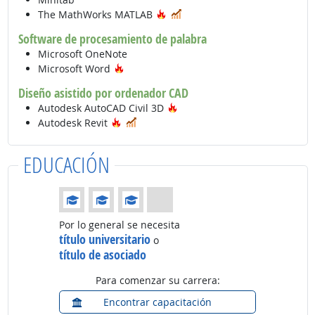
Tecnología de moda
En demanda
The MathWorks MATLAB
Software de procesamiento de palabra
Microsoft OneNote
Tecnología de moda
Microsoft Word
Diseño asistido por ordenador CAD
Tecnología de moda
Autodesk AutoCAD Civil 3D
Tecnología de moda
En demanda
Autodesk Revit
EDUCACIÓN
Educación: (Calificación 3 de 4)
Por lo general se necesita
título universitario
o
título de asociado
Para comenzar su carrera:
Encontrar capacitación