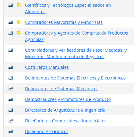
¿Dónde trabajan?
Buenas perspectivas
Científicos y Tecnólogos Especializados en
Alimentos
¿Dónde trabajan?
Buenas perspectivas
Compradores Mayoristas y Minoristas
¿Dónde trabajan?
Buenas perspectivas
Compradores y Agentes de Compras de Productos
Agrícolas
¿Dónde trabajan?
Controladores y Verificadores de Peso, Medidas, y
Muestras, Mantenimiento de Registros
¿Dónde trabajan?
Costureros Manuales
¿Dónde trabajan?
Delineantes de Sistemas Eléctricos y Electrónicos
¿Dónde trabajan?
Delineantes de Sistemas Mecánicos
¿Dónde trabajan?
Demostradores y Promotores de Producto
¿Dónde trabajan?
Directores de Arquitectura e Ingeniería
¿Dónde trabajan?
Diseñadores Comerciales e Industriales
¿Dónde trabajan?
Diseñadores Gráficos