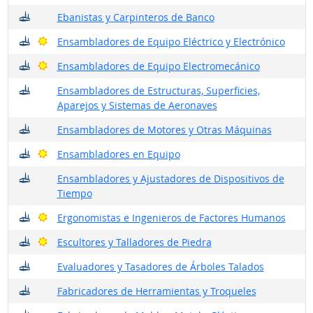
¿Dónde trabajan?
Ebanistas y Carpinteros de Banco
¿Dónde trabajan?
Buenas perspectivas
Ensambladores de Equipo Eléctrico y Electrónico
¿Dónde trabajan?
Buenas perspectivas
Ensambladores de Equipo Electromecánico
¿Dónde trabajan?
Ensambladores de Estructuras, Superficies,
Aparejos y Sistemas de Aeronaves
¿Dónde trabajan?
Ensambladores de Motores y Otras Máquinas
¿Dónde trabajan?
Buenas perspectivas
Ensambladores en Equipo
¿Dónde trabajan?
Ensambladores y Ajustadores de Dispositivos de
Tiempo
¿Dónde trabajan?
Buenas perspectivas
Ergonomistas e Ingenieros de Factores Humanos
¿Dónde trabajan?
Buenas perspectivas
Escultores y Talladores de Piedra
¿Dónde trabajan?
Evaluadores y Tasadores de Árboles Talados
¿Dónde trabajan?
Fabricadores de Herramientas y Troqueles