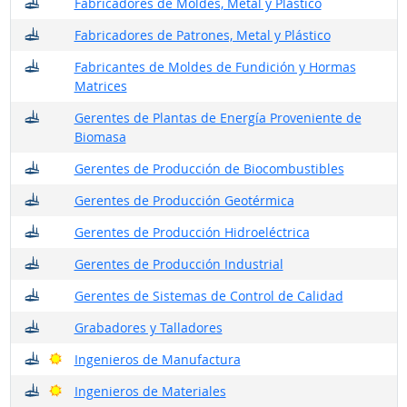
¿Dónde trabajan?
Fabricadores de Moldes, Metal y Plástico
¿Dónde trabajan?
Fabricadores de Patrones, Metal y Plástico
¿Dónde trabajan?
Fabricantes de Moldes de Fundición y Hormas
Matrices
¿Dónde trabajan?
Gerentes de Plantas de Energía Proveniente de
Biomasa
¿Dónde trabajan?
Gerentes de Producción de Biocombustibles
¿Dónde trabajan?
Gerentes de Producción Geotérmica
¿Dónde trabajan?
Gerentes de Producción Hidroeléctrica
¿Dónde trabajan?
Gerentes de Producción Industrial
¿Dónde trabajan?
Gerentes de Sistemas de Control de Calidad
¿Dónde trabajan?
Grabadores y Talladores
¿Dónde trabajan?
Buenas perspectivas
Ingenieros de Manufactura
¿Dónde trabajan?
Buenas perspectivas
Ingenieros de Materiales