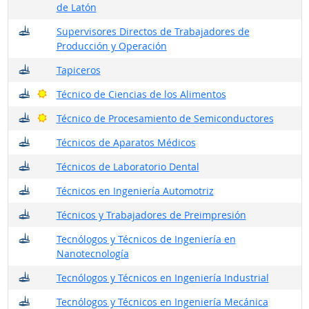
de Latón
¿Dónde trabajan?
Supervisores Directos de Trabajadores de
Producción y Operación
¿Dónde trabajan?
Tapiceros
¿Dónde trabajan?
Buenas perspectivas
Técnico de Ciencias de los Alimentos
¿Dónde trabajan?
Buenas perspectivas
Técnico de Procesamiento de Semiconductores
¿Dónde trabajan?
Técnicos de Aparatos Médicos
¿Dónde trabajan?
Técnicos de Laboratorio Dental
¿Dónde trabajan?
Técnicos en Ingeniería Automotriz
¿Dónde trabajan?
Técnicos y Trabajadores de Preimpresión
¿Dónde trabajan?
Tecnólogos y Técnicos de Ingeniería en
Nanotecnología
¿Dónde trabajan?
Tecnólogos y Técnicos en Ingeniería Industrial
¿Dónde trabajan?
Tecnólogos y Técnicos en Ingeniería Mecánica