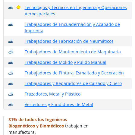
¿Dónde trabajan?
Buenas perspectivas
Tecnólogos y Técnicos en Ingeniería y Operaciones
Aeroespaciales
¿Dónde trabajan?
Trabajadores de Encuadernación y Acabado de
Imprenta
¿Dónde trabajan?
Trabajadores de Fabricación de Neumáticos
¿Dónde trabajan?
Trabajadores de Mantenimiento de Maquinaria
¿Dónde trabajan?
Trabajadores de Molido y Pulido Manual
¿Dónde trabajan?
Trabajadores de Pintura, Esmaltado y Decoración
¿Dónde trabajan?
Trabajadores y Reparadores de Calzado y Cuero
¿Dónde trabajan?
Trazadores, Metal y Plástico
¿Dónde trabajan?
Vertedores y Fundidores de Metal
31% de todos los Ingenieros
Biogenéticos y Biomédicos
trabajan en
manufactura.