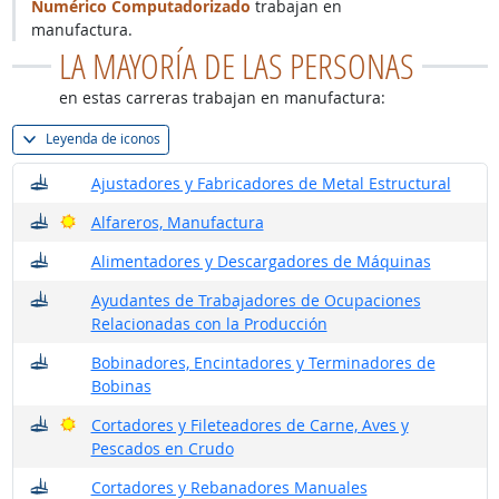
Numérico Computadorizado
trabajan en
manufactura.
LA MAYORÍA DE LAS PERSONAS
en estas carreras trabajan en manufactura:
Leyenda de iconos
¿Dónde trabajan?
Ajustadores y Fabricadores de Metal Estructural
¿Dónde trabajan?
Buenas perspectivas
Alfareros, Manufactura
¿Dónde trabajan?
Alimentadores y Descargadores de Máquinas
¿Dónde trabajan?
Ayudantes de Trabajadores de Ocupaciones
Relacionadas con la Producción
¿Dónde trabajan?
Bobinadores, Encintadores y Terminadores de
Bobinas
¿Dónde trabajan?
Buenas perspectivas
Cortadores y Fileteadores de Carne, Aves y
Pescados en Crudo
¿Dónde trabajan?
Cortadores y Rebanadores Manuales