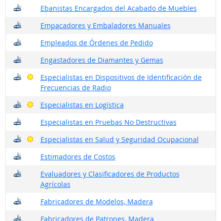
¿Dónde trabajan?
Ebanistas Encargados del Acabado de Muebles
¿Dónde trabajan?
Empacadores y Embaladores Manuales
¿Dónde trabajan?
Empleados de Órdenes de Pedido
¿Dónde trabajan?
Engastadores de Diamantes y Gemas
¿Dónde trabajan?
Buenas perspectivas
Especialistas en Dispositivos de Identificación de
Frecuencias de Radio
¿Dónde trabajan?
Buenas perspectivas
Especialistas en Logística
¿Dónde trabajan?
Especialistas en Pruebas No Destructivas
¿Dónde trabajan?
Buenas perspectivas
Especialistas en Salud y Seguridad Ocupacional
¿Dónde trabajan?
Estimadores de Costos
¿Dónde trabajan?
Evaluadores y Clasificadores de Productos
Agrícolas
¿Dónde trabajan?
Fabricadores de Modelos, Madera
¿Dónde trabajan?
Fabricadores de Patrones, Madera