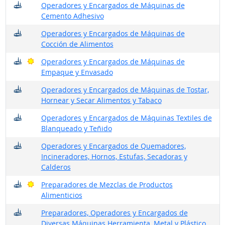
¿Dónde trabajan?
Operadores y Encargados de Máquinas de
Cemento Adhesivo
¿Dónde trabajan?
Operadores y Encargados de Máquinas de
Cocción de Alimentos
¿Dónde trabajan?
Buenas perspectivas
Operadores y Encargados de Máquinas de
Empaque y Envasado
¿Dónde trabajan?
Operadores y Encargados de Máquinas de Tostar,
Hornear y Secar Alimentos y Tabaco
¿Dónde trabajan?
Operadores y Encargados de Máquinas Textiles de
Blanqueado y Teñido
¿Dónde trabajan?
Operadores y Encargados de Quemadores,
Incineradores, Hornos, Estufas, Secadoras y
Calderos
¿Dónde trabajan?
Buenas perspectivas
Preparadores de Mezclas de Productos
Alimenticios
¿Dónde trabajan?
Preparadores, Operadores y Encargados de
Diversas Máquinas Herramienta, Metal y Plástico