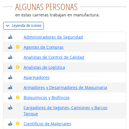
ALGUNAS PERSONAS
en estas carreras trabajan en manufactura:
Leyenda de iconos
¿Dónde trabajan?
Administradores de Seguridad
¿Dónde trabajan?
Buenas perspectivas
Agentes de Compras
¿Dónde trabajan?
Analistas de Control de Calidad
¿Dónde trabajan?
Buenas perspectivas
Analistas de Logística
¿Dónde trabajan?
Aparejadores
¿Dónde trabajan?
Armadores y Desarmadores de Maquinaria
¿Dónde trabajan?
Buenas perspectivas
Bioquímicos y Biofísicos
¿Dónde trabajan?
Cargadores de Vagones, Camiones y Barcos
Tanque
¿Dónde trabajan?
Buenas perspectivas
Científicos de Materiales