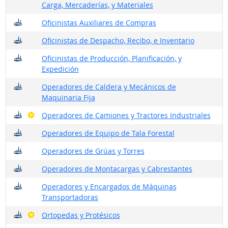
Carga, Mercaderías, y Materiales
¿Dónde trabajan?
Oficinistas Auxiliares de Compras
¿Dónde trabajan?
Oficinistas de Despacho, Recibo, e Inventario
¿Dónde trabajan?
Oficinistas de Producción, Planificación, y
Expedición
¿Dónde trabajan?
Operadores de Caldera y Mecánicos de
Maquinaria Fija
¿Dónde trabajan?
Buenas perspectivas
Operadores de Camiones y Tractores Industriales
¿Dónde trabajan?
Operadores de Equipo de Tala Forestal
¿Dónde trabajan?
Operadores de Grúas y Torres
¿Dónde trabajan?
Operadores de Montacargas y Cabrestantes
¿Dónde trabajan?
Operadores y Encargados de Máquinas
Transportadoras
¿Dónde trabajan?
Buenas perspectivas
Ortopedas y Protésicos