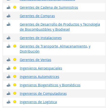
¿Dónde trabajan?
Buenas perspectivas
Gerentes de Cadena de Suministros
¿Dónde trabajan?
Gerentes de Compras
¿Dónde trabajan?
Gerentes de Desarrollo de Productos y Tecnología
de Biocombustibles y Biodiesel
¿Dónde trabajan?
Gerentes de Instalaciones
¿Dónde trabajan?
Buenas perspectivas
Gerentes de Transporte, Almacenamiento, y
Distribución
¿Dónde trabajan?
Buenas perspectivas
Gerentes de Ventas
¿Dónde trabajan?
Buenas perspectivas
Ingenieros Aeroespaciales
¿Dónde trabajan?
Buenas perspectivas
Ingenieros Automotrices
¿Dónde trabajan?
Buenas perspectivas
Ingenieros Biogenéticos y Biomédicos
¿Dónde trabajan?
Buenas perspectivas
Ingenieros de Computadoras
¿Dónde trabajan?
Buenas perspectivas
Ingenieros de Logística