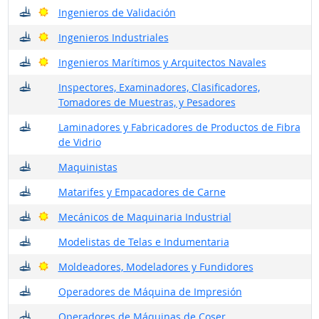
¿Dónde trabajan?
Buenas perspectivas
Ingenieros de Validación
¿Dónde trabajan?
Buenas perspectivas
Ingenieros Industriales
¿Dónde trabajan?
Buenas perspectivas
Ingenieros Marítimos y Arquitectos Navales
¿Dónde trabajan?
Inspectores, Examinadores, Clasificadores,
Tomadores de Muestras, y Pesadores
¿Dónde trabajan?
Laminadores y Fabricadores de Productos de Fibra
de Vidrio
¿Dónde trabajan?
Maquinistas
¿Dónde trabajan?
Matarifes y Empacadores de Carne
¿Dónde trabajan?
Buenas perspectivas
Mecánicos de Maquinaria Industrial
¿Dónde trabajan?
Modelistas de Telas e Indumentaria
¿Dónde trabajan?
Buenas perspectivas
Moldeadores, Modeladores y Fundidores
¿Dónde trabajan?
Operadores de Máquina de Impresión
¿Dónde trabajan?
Operadores de Máquinas de Coser