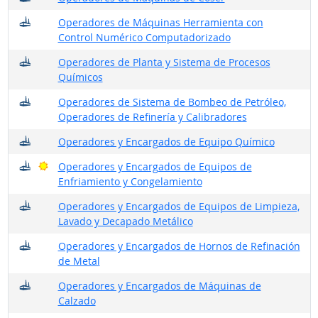
¿Dónde trabajan?
Operadores de Máquinas Herramienta con
Control Numérico Computadorizado
¿Dónde trabajan?
Operadores de Planta y Sistema de Procesos
Químicos
¿Dónde trabajan?
Operadores de Sistema de Bombeo de Petróleo,
Operadores de Refinería y Calibradores
¿Dónde trabajan?
Operadores y Encargados de Equipo Químico
¿Dónde trabajan?
Buenas perspectivas
Operadores y Encargados de Equipos de
Enfriamiento y Congelamiento
¿Dónde trabajan?
Operadores y Encargados de Equipos de Limpieza,
Lavado y Decapado Metálico
¿Dónde trabajan?
Operadores y Encargados de Hornos de Refinación
de Metal
¿Dónde trabajan?
Operadores y Encargados de Máquinas de
Calzado