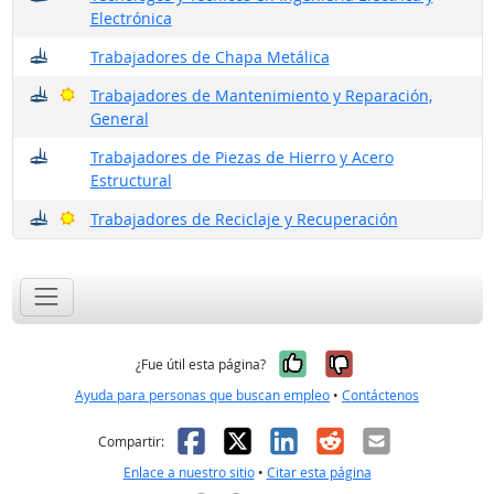
Electrónica
¿Dónde trabajan?
Trabajadores de Chapa Metálica
¿Dónde trabajan?
Buenas perspectivas
Trabajadores de Mantenimiento y Reparación,
General
¿Dónde trabajan?
Trabajadores de Piezas de Hierro y Acero
Estructural
¿Dónde trabajan?
Buenas perspectivas
Trabajadores de Reciclaje y Recuperación
Sí, fue útil
No, no fue út
¿Fue útil esta página?
Ayuda para personas que buscan empleo
•
Contáctenos
Facebook
X
LinkedIn
Reddit
Correo el
Compartir:
Enlace a nuestro sitio
•
Citar esta página