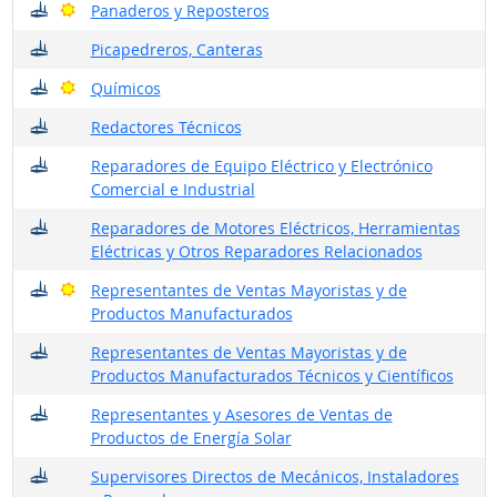
¿Dónde trabajan?
Buenas perspectivas
Panaderos y Reposteros
¿Dónde trabajan?
Picapedreros, Canteras
¿Dónde trabajan?
Buenas perspectivas
Químicos
¿Dónde trabajan?
Redactores Técnicos
¿Dónde trabajan?
Reparadores de Equipo Eléctrico y Electrónico
Comercial e Industrial
¿Dónde trabajan?
Reparadores de Motores Eléctricos, Herramientas
Eléctricas y Otros Reparadores Relacionados
¿Dónde trabajan?
Buenas perspectivas
Representantes de Ventas Mayoristas y de
Productos Manufacturados
¿Dónde trabajan?
Representantes de Ventas Mayoristas y de
Productos Manufacturados Técnicos y Científicos
¿Dónde trabajan?
Representantes y Asesores de Ventas de
Productos de Energía Solar
¿Dónde trabajan?
Supervisores Directos de Mecánicos, Instaladores