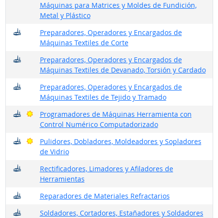
Máquinas para Matrices y Moldes de Fundición,
Metal y Plástico
¿Dónde trabajan?
Preparadores, Operadores y Encargados de
Máquinas Textiles de Corte
¿Dónde trabajan?
Preparadores, Operadores y Encargados de
Máquinas Textiles de Devanado, Torsión y Cardado
¿Dónde trabajan?
Preparadores, Operadores y Encargados de
Máquinas Textiles de Tejido y Tramado
¿Dónde trabajan?
Buenas perspectivas
Programadores de Máquinas Herramienta con
Control Numérico Computadorizado
¿Dónde trabajan?
Buenas perspectivas
Pulidores, Dobladores, Moldeadores y Sopladores
de Vidrio
¿Dónde trabajan?
Rectificadores, Limadores y Afiladores de
Herramientas
¿Dónde trabajan?
Reparadores de Materiales Refractarios
¿Dónde trabajan?
Soldadores, Cortadores, Estañadores y Soldadores