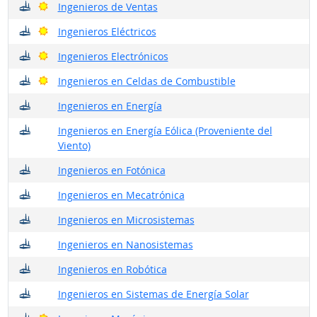
¿Dónde trabajan?
Buenas perspectivas
Ingenieros de Ventas
¿Dónde trabajan?
Buenas perspectivas
Ingenieros Eléctricos
¿Dónde trabajan?
Buenas perspectivas
Ingenieros Electrónicos
¿Dónde trabajan?
Buenas perspectivas
Ingenieros en Celdas de Combustible
¿Dónde trabajan?
Ingenieros en Energía
¿Dónde trabajan?
Ingenieros en Energía Eólica (Proveniente del
Viento)
¿Dónde trabajan?
Ingenieros en Fotónica
¿Dónde trabajan?
Ingenieros en Mecatrónica
¿Dónde trabajan?
Ingenieros en Microsistemas
¿Dónde trabajan?
Ingenieros en Nanosistemas
¿Dónde trabajan?
Ingenieros en Robótica
¿Dónde trabajan?
Ingenieros en Sistemas de Energía Solar