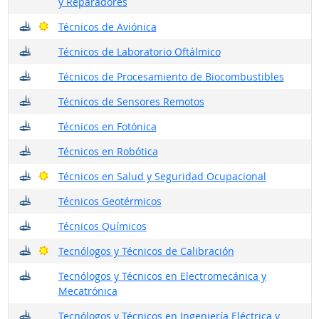
y Reparadores
¿Dónde trabajan?
Buenas perspectivas
Técnicos de Aviónica
¿Dónde trabajan?
Técnicos de Laboratorio Oftálmico
¿Dónde trabajan?
Técnicos de Procesamiento de Biocombustibles
¿Dónde trabajan?
Técnicos de Sensores Remotos
¿Dónde trabajan?
Técnicos en Fotónica
¿Dónde trabajan?
Técnicos en Robótica
¿Dónde trabajan?
Buenas perspectivas
Técnicos en Salud y Seguridad Ocupacional
¿Dónde trabajan?
Técnicos Geotérmicos
¿Dónde trabajan?
Técnicos Químicos
¿Dónde trabajan?
Buenas perspectivas
Tecnólogos y Técnicos de Calibración
¿Dónde trabajan?
Tecnólogos y Técnicos en Electromecánica y
Mecatrónica
¿Dónde trabajan?
Tecnólogos y Técnicos en Ingeniería Eléctrica y