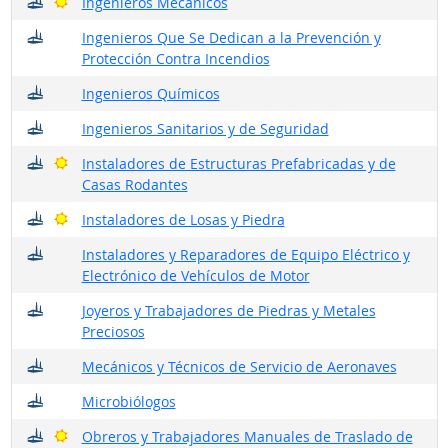
¿Dónde trabajan?
Buenas perspectivas
Ingenieros Mecánicos
¿Dónde trabajan?
Ingenieros Que Se Dedican a la Prevención y
Protección Contra Incendios
¿Dónde trabajan?
Ingenieros Químicos
¿Dónde trabajan?
Ingenieros Sanitarios y de Seguridad
¿Dónde trabajan?
Buenas perspectivas
Instaladores de Estructuras Prefabricadas y de
Casas Rodantes
¿Dónde trabajan?
Buenas perspectivas
Instaladores de Losas y Piedra
¿Dónde trabajan?
Instaladores y Reparadores de Equipo Eléctrico y
Electrónico de Vehículos de Motor
¿Dónde trabajan?
Joyeros y Trabajadores de Piedras y Metales
Preciosos
¿Dónde trabajan?
Mecánicos y Técnicos de Servicio de Aeronaves
¿Dónde trabajan?
Microbiólogos
¿Dónde trabajan?
Buenas perspectivas
Obreros y Trabajadores Manuales de Traslado de