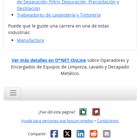
de Separación, Filtro, Depuración, Precipitación y
Destilación
Trabajadores de Lavandería y Tintorería
Puede que le guste una carrera en una de estas
industrias:
Manufactura
Ver más detalles en O*NET OnLine
sobre Operadores y
Encargados de Equipos de Limpieza, Lavado y Decapado
Metálico.
Sí, fue útil
No, no fue út
¿Fue útil esta página?
Ayuda para personas que buscan empleo
•
Contáctenos
Facebook
X
LinkedIn
Reddit
Correo el
Compartir: