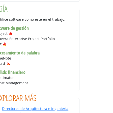
GÍA
tilice software como este en el trabajo:
tware de gestión
Tecnología de moda
oject
vera Enterprise Project Portfolio
Tecnología de moda
nt
ocesamiento de palabra
neNote
Tecnología de moda
Word
isis financiero
stimator
Cost Management
EXPLORAR MÁS
Directores de Arquitectura e Ingeniería