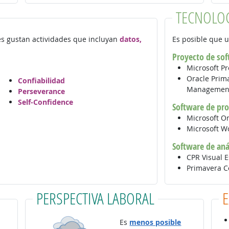
TECNOLO
les gustan actividades que incluyan
datos,
Es posible que u
Proyecto de sof
Microsoft Pr
Oracle Prima
Confiabilidad
Manageme
Perseverance
Self-Confidence
Software de pr
Microsoft O
Microsoft 
Software de anál
CPR Visual E
Primavera 
PERSPECTIVA LABORAL
Es
menos posible