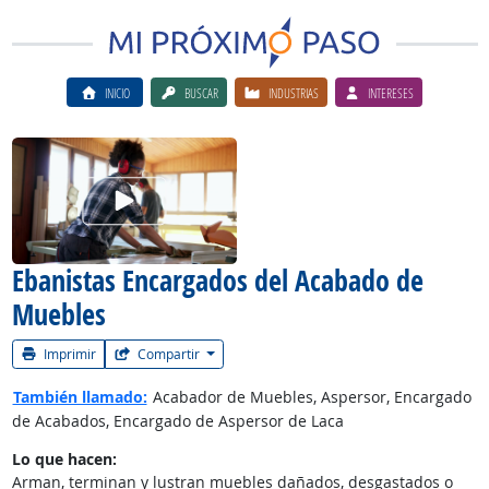
INICIO
BUSCAR
INDUSTRIAS
INTERESES
Ver el vίdeo de la carrera
Ebanistas Encargados del Acabado de
Muebles
Imprimir
Compartir
También llamado:
Acabador de Muebles, Aspersor, Encargado
de Acabados, Encargado de Aspersor de Laca
Lo que hacen:
Arman, terminan y lustran muebles dañados, desgastados o