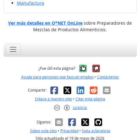
Manufactura
Ver más detalles en O*NET OnLine
sobre Preparadores de
Mezclas de Productos Alimenticios.
Sí, fue útil
No, no fue út
¿Fue útil esta página?
Ayuda para personas que buscan empleo
•
Contáctenos
Facebook
X
LinkedIn
Reddit
Correo el
Compartir:
Enlace a nuestro sitio
•
Citar esta página
Licencia
Creative Commons CC-BY
Síganos:
Sobre este sitio
•
Privacidad
•
Nota aclaratoria
Sitio actualizado el 19 de mayo de 2026