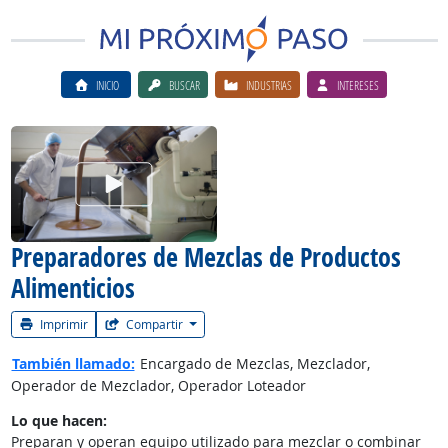
INICIO
BUSCAR
INDUSTRIAS
INTERESES
Ver el vίdeo de la carrera
Preparadores de Mezclas de Productos
Alimenticios
Imprimir
Compartir
También llamado:
Encargado de Mezclas, Mezclador,
Operador de Mezclador, Operador Loteador
Lo que hacen:
Preparan y operan equipo utilizado para mezclar o combinar