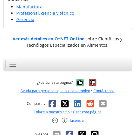
Manufactura
Profesional, ciencia y técnico
Gerencia
Ver más detalles en O*NET OnLine
sobre Científicos y
Tecnólogos Especializados en Alimentos.
Sí, fue útil
No, no fue út
¿Fue útil esta página?
Ayuda para personas que buscan empleo
•
Contáctenos
Facebook
X
LinkedIn
Reddit
Correo el
Compartir:
Enlace a nuestro sitio
•
Citar esta página
Licencia
Creative Commons CC-BY
Síganos: